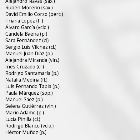
Alejandro Navas (sax.)
Rubén Moreno (sax.)
David Emilio Corzo (perc.)
Triana López (fl.)
Álvaro García (vclo.)
Candela Baena (p.)
Sara Fernández (cl)
Sergio Luis Vílchez (cl.)
Manuel Juan Díaz (p.)
Alejandra Miranda (vln.)
Inés Cruzado (cl.)
Rodrigo Santamaría (p.)
Natalia Medina (fl.)
Luis Fernando Tapia (p.)
Paula Márquez (sop.)
Manuel Sáez (p.)
Selena Gutiérrez (vln.)
Mario Adame (p.)
Lucía Pinilla (cl.)
Rodrigo Blanco (vclo.)
Héctor Muñoz (p.)