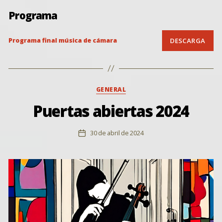
Programa
Programa final música de cámara
DESCARGA
Categorías
GENERAL
Puertas abiertas 2024
30 de abril de 2024
Fecha
de
la
entrada