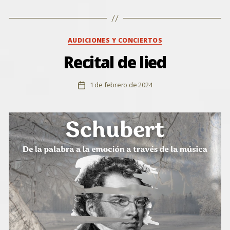
Categorías
AUDICIONES Y CONCIERTOS
Recital de lied
1 de febrero de 2024
Fecha
de
la
entrada