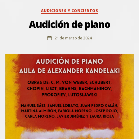
Categorías
AUDICIONES Y CONCIERTOS
Audición de piano
21 de marzo de 2024
Fecha
de
la
entrada