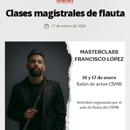
GENERAL
Clases magistrales de flauta
17 de enero de 2024
Fecha
de
la
entrada