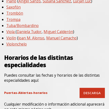
Piano
(
Ángel Sanzo
,
Susana Sánchez
,
Lucjan Luc
)
Saxofón
Trombón
Trompa
Tuba/Bombardino
Viola
(
Daniela Tudor
,
Miguel Calderón
)
Violín
(
Joan M. Alonso
,
Manuel Camacho
)
Violonchelo
Horarios de las distintas
especialidades
Puedes consultar las fechas y horarios de las distintas
especialidades aquí:
Puertas-Abiertas-horarios
DESCARGA
Cualquier modificación o información adicional aparecerá