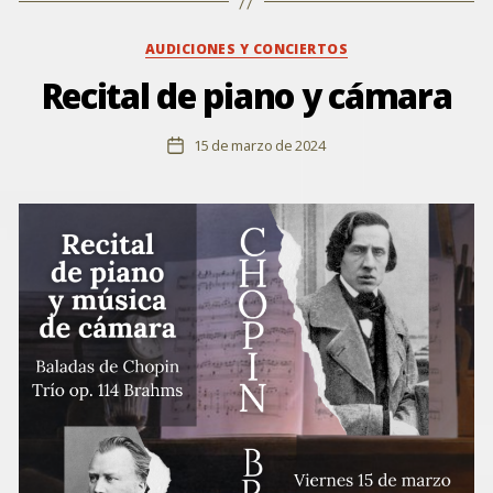
Categorías
AUDICIONES Y CONCIERTOS
Recital de piano y cámara
15 de marzo de 2024
Fecha
de
la
entrada