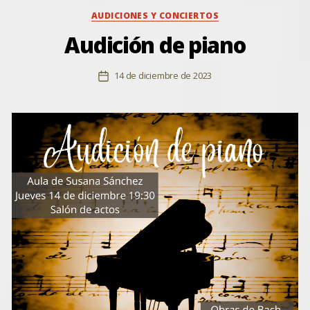
Categorías
AUDICIONES Y CONCIERTOS
Audición de piano
14 de diciembre de 2023
Fecha
de
la
entrada