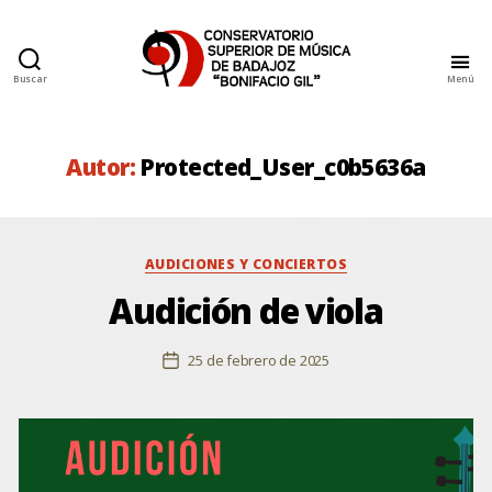
Buscar
Menú
Conservatorio
Superior
de
Música
Autor:
Protected_User_c0b5636a
de
Badajoz
Categorías
AUDICIONES Y CONCIERTOS
Audición de viola
25 de febrero de 2025
Fecha
de
la
entrada