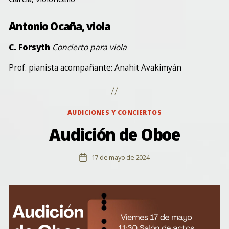
Antonio Ocaña, viola
C. Forsyth
Concierto para viola
Prof. pianista acompañante: Anahit Avakimyán
Categorías
AUDICIONES Y CONCIERTOS
Audición de Oboe
17 de mayo de 2024
Fecha
de
la
entrada