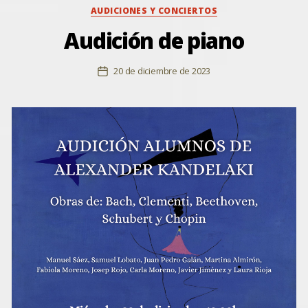
Categorías
AUDICIONES Y CONCIERTOS
Audición de piano
20 de diciembre de 2023
Fecha
de
la
entrada