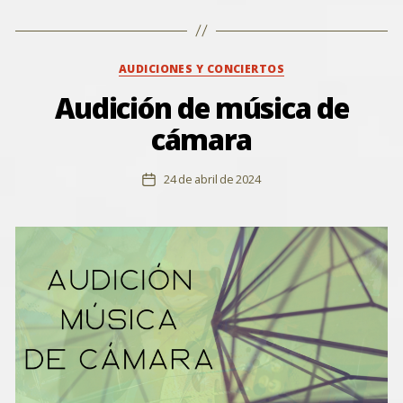
Categorías
AUDICIONES Y CONCIERTOS
Audición de música de
cámara
24 de abril de 2024
Fecha
de
la
entrada