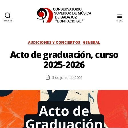
Buscar
Menú
Conservatorio
Superior
de
Música
Categorías
AUDICIONES Y CONCIERTOS
GENERAL
de
Acto de graduación, curso
Badajoz
2025-2026
5 de junio de 2026
Fecha
de
la
entrada