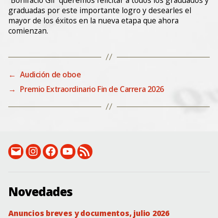
graduadas por este importante logro y desearles el
mayor de los éxitos en la nueva etapa que ahora
comienzan.
←
Audición de oboe
→
Premio Extraordinario Fin de Carrera 2026
email:
Instagram:
Facebook:
Canal
RSS
conservatorio@dip-
instagram.com/csmbonifaciogil
facebook.com/conservatorio.superiordebadajoz
de
(novedades)
badajoz.es
YouTube
Novedades
Anuncios breves y documentos, julio 2026