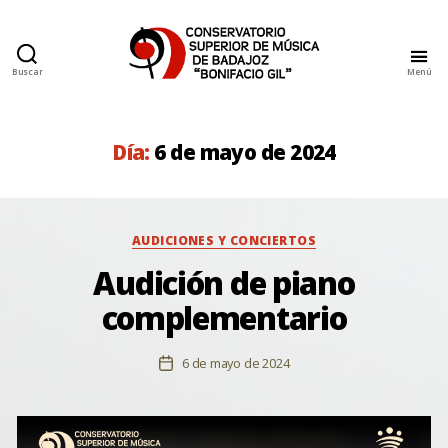
Buscar
Menú
Conservatorio
Superior
de
Música
Día:
6 de mayo de 2024
de
Badajoz
Categorías
AUDICIONES Y CONCIERTOS
Audición de piano
complementario
6 de mayo de 2024
Fecha
de
la
entrada