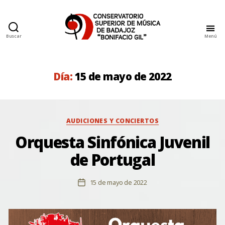
Buscar
Menú
Conservatorio
Superior
de
Música
Día:
15 de mayo de 2022
de
Badajoz
Categorías
AUDICIONES Y CONCIERTOS
Orquesta Sinfónica Juvenil
de Portugal
15 de mayo de 2022
Fecha
de
la
entrada