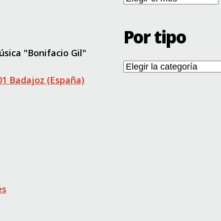
antiguas
Por tipo
sica "Bonifacio Gil"
Por
tipo
001 Badajoz (España)
es