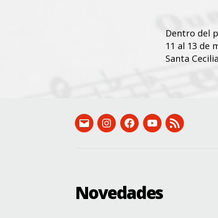
Dentro del 
11 al 13 de 
Santa Cecili
email:
Instagram:
Facebook:
Canal
RSS
conservatorio@dip-
instagram.com/csmbonifaciogil
facebook.com/conservato
de
(novedades)
badajoz.es
YouTube
Novedades