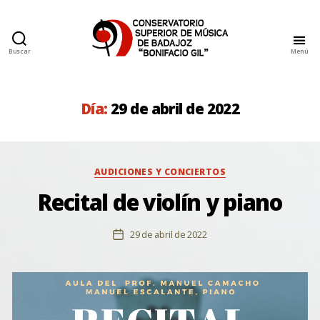
Buscar
Menú
Conservatorio
Superior
de
Música
Día:
29 de abril de 2022
de
Badajoz
Categorías
AUDICIONES Y CONCIERTOS
Recital de violín y piano
29 de abril de 2022
Fecha
de
la
entrada