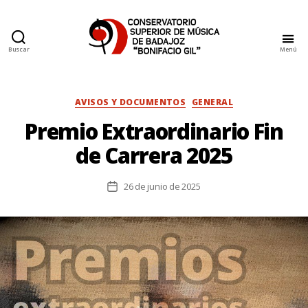
Buscar
Menú
Conservatorio
Superior
de
Música
Categorías
AVISOS Y DOCUMENTOS
GENERAL
de
Premio Extraordinario Fin
Badajoz
de Carrera 2025
26 de junio de 2025
Fecha
de
la
entrada