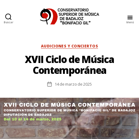
Buscar
Menú
Conservatorio
Superior
de
Música
Categorías
AUDICIONES Y CONCIERTOS
de
XVII Ciclo de Música
Badajoz
Contemporánea
14 de marzo de 2025
Fecha
de
la
entrada