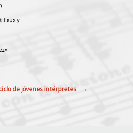
n
illeux y
ez»
ciclo de jóvenes intérpretes
→