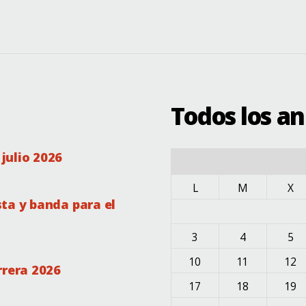
rio.superiordebadajoz
Todos los a
julio 2026
L
M
X
ta y banda para el
3
4
5
10
11
12
rrera 2026
17
18
19