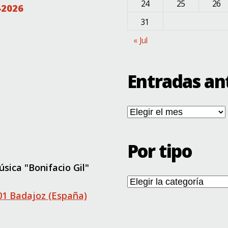
24
25
26
-2026
31
« Jul
Entradas an
Entradas
antiguas
Por tipo
sica "Bonifacio Gil"
Por
tipo
001 Badajoz (España)