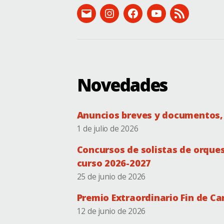
email:
Instagram:
Facebook:
Canal
RSS
conservatorio@dip-
instagram.com/csmbonifaciogil
facebook.com/conservato
de
(novedades)
badajoz.es
YouTube
Novedades
Anuncios breves y documentos, 
1 de julio de 2026
Concursos de solistas de orques
curso 2026-2027
25 de junio de 2026
Premio Extraordinario Fin de Ca
12 de junio de 2026