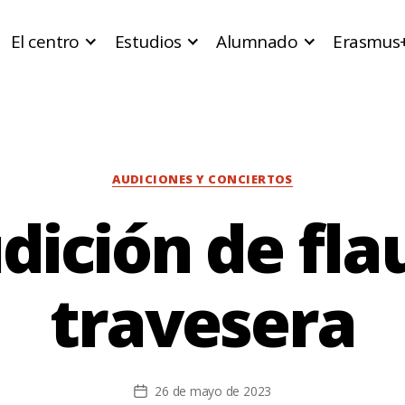
El centro
Estudios
Alumnado
Erasmus
Categorías
AUDICIONES Y CONCIERTOS
dición de fla
travesera
26 de mayo de 2023
Fecha