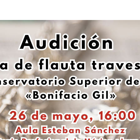
de
la
entrada