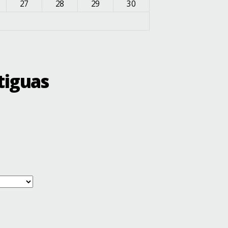
27
28
29
30
tiguas