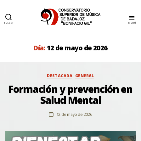
Buscar
Menú
Conservatorio
Superior
de
Música
Día:
12 de mayo de 2026
de
Badajoz
Categorías
DESTACADA
GENERAL
Formación y prevención en
Salud Mental
12 de mayo de 2026
Fecha
de
la
entrada