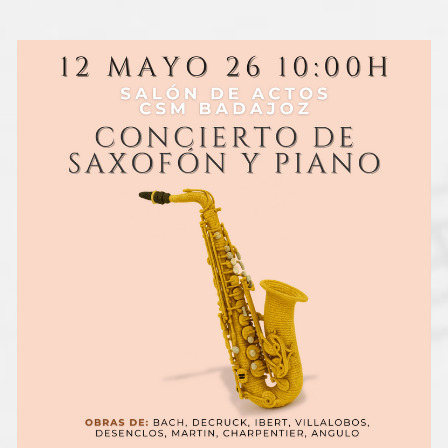
de
la
entrada